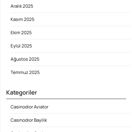
Aralık 2025
Kasım 2025
Ekim 2025
Eylül 2025
Ağustos 2025
Temmuz 2025
Kategoriler
Casinodior Aviator
Casinodior Bayilik