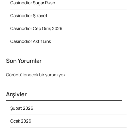
Casinodior Sugar Rush
Casinodior Şikayet
Casinodior Cep Giriş 2026
Casinodior Aktif Link
Son Yorumlar
Görüntülenecek bir yorum yok.
Arşivler
Şubat 2026
Ocak 2026