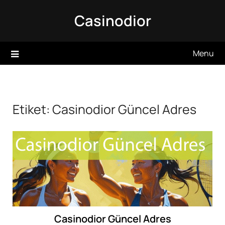
Skip
Casinodior
to
content
Menu
Etiket:
Casinodior Güncel Adres
Casinodior Güncel Adres