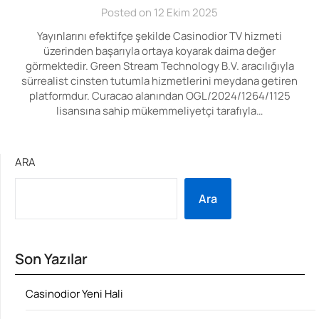
Posted on 12 Ekim 2025
Yayınlarını efektifçe şekilde Casinodior TV hizmeti
üzerinden başarıyla ortaya koyarak daima değer
görmektedir. Green Stream Technology B.V. aracılığıyla
sürrealist cinsten tutumla hizmetlerini meydana getiren
platformdur. Curacao alanından OGL/2024/1264/1125
lisansına sahip mükemmeliyetçi tarafıyla…
ARA
Ara
Son Yazılar
Casinodior Yeni Hali