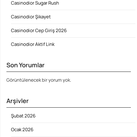
Casinodior Sugar Rush
Casinodior Şikayet
Casinodior Cep Giriş 2026
Casinodior Aktif Link
Son Yorumlar
Görüntülenecek bir yorum yok.
Arşivler
Şubat 2026
Ocak 2026