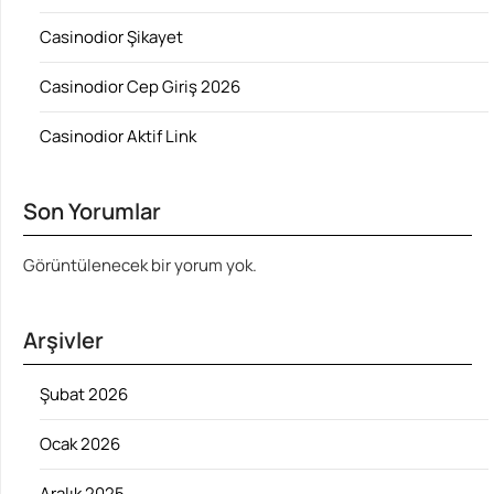
Casinodior Şikayet
Casinodior Cep Giriş 2026
Casinodior Aktif Link
Son Yorumlar
Görüntülenecek bir yorum yok.
Arşivler
Şubat 2026
Ocak 2026
Aralık 2025