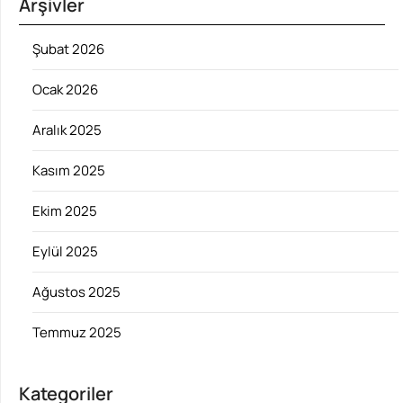
Arşivler
Şubat 2026
Ocak 2026
Aralık 2025
Kasım 2025
Ekim 2025
Eylül 2025
Ağustos 2025
Temmuz 2025
Kategoriler