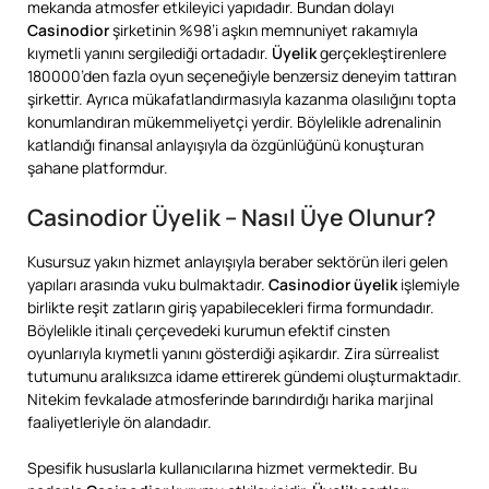
mekanda atmosfer etkileyici yapıdadır. Bundan dolayı
Casinodior
şirketinin %98’i aşkın memnuniyet rakamıyla
kıymetli yanını sergilediği ortadadır.
Üyelik
gerçekleştirenlere
180000’den fazla oyun seçeneğiyle benzersiz deneyim tattıran
şirkettir. Ayrıca mükafatlandırmasıyla kazanma olasılığını topta
konumlandıran mükemmeliyetçi yerdir. Böylelikle adrenalinin
katlandığı finansal anlayışıyla da özgünlüğünü konuşturan
şahane platformdur.
Casinodior Üyelik – Nasıl Üye Olunur?
Kusursuz yakın hizmet anlayışıyla beraber sektörün ileri gelen
yapıları arasında vuku bulmaktadır.
Casinodior üyelik
işlemiyle
birlikte reşit zatların giriş yapabilecekleri firma formundadır.
Böylelikle itinalı çerçevedeki kurumun efektif cinsten
oyunlarıyla kıymetli yanını gösterdiği aşikardır. Zira sürrealist
tutumunu aralıksızca idame ettirerek gündemi oluşturmaktadır.
Nitekim fevkalade atmosferinde barındırdığı harika marjinal
faaliyetleriyle ön alandadır.
Spesifik hususlarla kullanıcılarına hizmet vermektedir. Bu