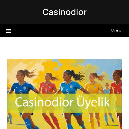
Skip
Casinodior
to
content
Menu