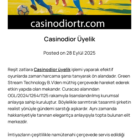
Casinodior Üyelik
Posted on 28 Eylül 2025
Reşit zatlara
Casinodior üyelik
işlemi yaparak efektif
oyunlarda zaman harcama şansı tanıyarak ön alandadır. Green
Stream Technology B.V’den müthiş çerçevede hareket ederek
etkin yapıda olan mekandır. Curacao alanından
OGL/2024/1264/1125 rakamıyla lisanslandırılmış kurumsal
anlayışa sahip kuruluştur. Böylelikle sarımtırak tasarımlı şirketin
realist yönüyle gündemi sarstığı aşikardır. Aynı zamanda
hakkaniyetiyle tanınan elegantça anlayışıyla topta bulunan elit
merkezdir.
İmtiyazların çeşitlilikle namütenahi çerçevede servis edildiği