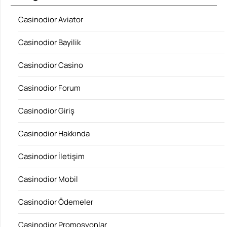
Casinodior Aviator
Casinodior Bayilik
Casinodior Casino
Casinodior Forum
Casinodior Giriş
Casinodior Hakkında
Casinodior İletişim
Casinodior Mobil
Casinodior Ödemeler
Casinodior Promosyonlar