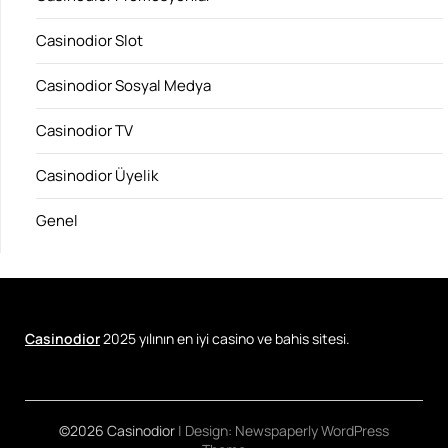
Casinodior Slot
Casinodior Sosyal Medya
Casinodior TV
Casinodior Üyelik
Genel
Casinodior
2025 yılının en iyi casino ve bahis sitesi.
©2026 Casinodior
| Design:
Newspaperly WordPress